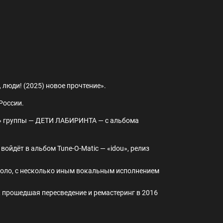
 люди! (2025) новое прочтение».
России.
и!» группы — ДЕТИ ЛАБИРИНТА — с альбома
войдёт в альбом Tune-O-Matic — «idou», релиз
о соло, с несколько иным вокальным исполнением
а, прошедшая пересведение и ремастеринг в 2016